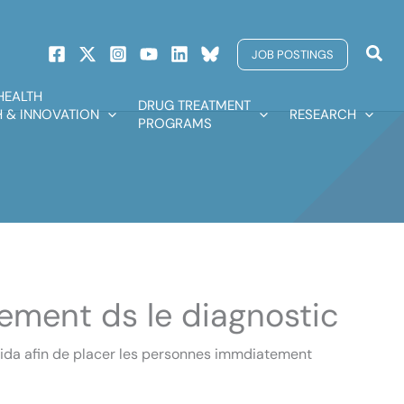
Sear
JOB POSTINGS
HEALTH
DRUG TREATMENT
 & INNOVATION
RESEARCH
PROGRAMS
tement ds le diagnostic
da afin de placer les personnes immdiatement