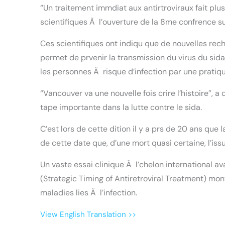
“Un traitement immdiat aux antirtroviraux fait pl
scientifiques Ã l’ouverture de la 8me confrence
Ces scientifiques ont indiqu que de nouvelles reche
permet de prvenir la transmission du virus du sida
les personnes Ã risque d’infection par une pratiq
“Vancouver va une nouvelle fois crire l’histoire”, a 
tape importante dans la lutte contre le sida.
C’est lors de cette dition il y a prs de 20 ans que la
de cette date que, d’une mort quasi certaine, l’is
Un vaste essai clinique Ã l’chelon international ava
(Strategic Timing of Antiretroviral Treatment) mon
maladies lies Ã l’infection.
View English Translation >>