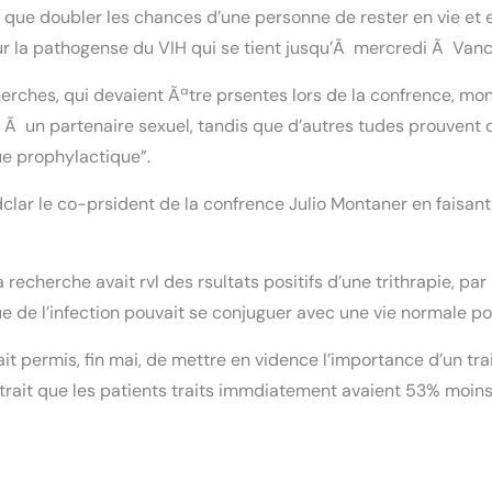
us que doubler les chances d’une personne de rester en vie et e
 sur la pathogense du VIH qui se tient jusqu’Ã mercredi Ã Va
rches, qui devaient Ãªtre prsentes lors de la confrence, mon
 Ã un partenaire sexuel, tandis que d’autres tudes prouvent q
ue prophylactique”.
dclar le co-prsident de la confrence Julio Montaner en faisant
 recherche avait rvl des rsultats positifs d’une trithrapie, pa
sue de l’infection pouvait se conjuguer avec une vie normale p
it permis, fin mai, de mettre en vidence l’importance d’un trait
trait que les patients traits immdiatement avaient 53% moins