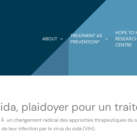
HOPE TO 
TREATMENT AS
ABOUT
RESEARCH
PREVENTION®
CENTRE
sida, plaidoyer pour un trai
Ã un changement radical des approches thrapeutiques du si
 de leur infection par le virus du sida (VIH).